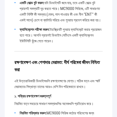
একটি কোল্ড বুট করুন:
যদি ডিভাইসটি জমে যায়, তবে একটি কোল্ড বুট
প্রায়শই সমস্যাটি দূর করতে পারে। MC9000 সিরিজে, এটি সাধারণত
একটি নির্দিষ্ট কী সমন্বয় (যেমন, লাল পাওয়ার কী এবং নীল "ENT" কী
একই সাথে) চেপে বা ব্যাটারি সরিয়ে এবং পুনরায় প্রবেশ করিয়ে করা হয়।
ক্যালিব্রেশন পরীক্ষা করুন:
টাচস্ক্রিনটি পুনরায় ক্যালিব্রেট করার প্রয়োজন
হতে পারে। আপনি প্রায়শই ডিভাইস সেটিংসে একটি ক্যালিব্রেশন
ইউটিলিটি খুঁজে পেতে পারেন।
রক্ষণাবেক্ষণ এবং পেশাদার মেরামত: দীর্ঘ পরিষেবা জীবন নিশ্চিত
করা
এই উত্তরাধিকারী ডিভাইসগুলি রক্ষণাবেক্ষণের যোগ্য। সঠিক যত্ন এবং স্মার্ট
মেরামতের সিদ্ধান্ত তাদের আরও বেশি দিন পরিষেবাতে রাখবে।
বাড়ি
আমরা 2018 সাল থেকে বারকোড স্ক্যানার থেকে কম্পিউটার আনুষাঙ্গিক পর্যন্ত বিস্তৃত পণ্য
১. সক্রিয় রক্ষণাবেক্ষণ গুরুত্বপূর্ণ
সরবরাহ করি।
ডব্লিউ
e আছে
এলসিডি মডিউল,ফ্লেক্স
পণ্য
ক্যাবল,কভার,কিপ্যাড,ক্যামেরা,এক্সোস্কেলেট,চার্জার,ব্যাটারি,পাওয়ার অ্যাডাপ্টার ইত্যাদি
নিয়মিত যত্ন সবচেয়ে সাধারণ সমস্যাগুলির অনেকগুলি প্রতিরোধ করে।
জিব্রা,হনিওয়েল,ড্যাটালজিক ইত্যাদি ব্র্যান্ডের পিডিএ ইউনিটের জন্য।এইচপি এবং ডেলের অল-
আমাদের সম্পর্কে
ইন-ওয়ান ডেস্কটপও পাওয়া যায়, সেইসাথে Nvidia থেকে verious গ্রাফিক্স কার্ড. যদি
নিয়মিত পরিষ্কার করুন:
MC9000 সিরিজ কঠোর পরিবেশের জন্য