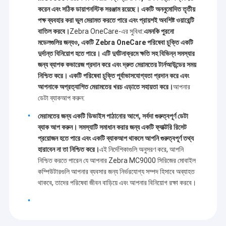
গ্রাফিক কার্ড
করেন এবং সঠিক ডায়াগনস্টিক সরঞ্জাম রয়েছে। একটি অননুমোদিত তৃতীয়
পক্ষ ব্যবহার করা ভুল মেরামত করতে পারে এবং প্রায়শই অবশিষ্ট ওয়ারেন্টি
প্রিন্টহেড
বাতিল করবে।
Zebra OneCare-এর সুবিধা:
এমনকি পুরনো
মডেলগুলির জন্যও, একটি Zebra OneCare পরিষেবা চুক্তি একটি
কম্পিউটার
দুর্দান্ত বিনিয়োগ হতে পারে। এটি দুর্ঘটনাক্রমে ক্ষতি সহ বিভিন্ন সমস্যার
জন্য ব্যাপক কভারেজ প্রদান করে এবং দ্রুত মেরামতের টার্নআউন্ডের সময়
নিশ্চিত করে। একটি পরিষেবা চুক্তি পূর্বাভাসযোগ্যতা প্রদান করে এবং
আপনাকে অপ্রত্যাশিত মেরামতের খরচ এড়াতে সহায়তা করে।
আপনার
ডেটা ব্যাকআপ করুন:
মেরামতের জন্য একটি ডিভাইস পাঠানোর আগে, সর্বদা গুরুত্বপূর্ণ ডেটা
ব্যাক আপ করুন। সমস্যাটি সমাধান করার জন্য একটি ফ্যাক্টরি রিসেট
প্রয়োজন হতে পারে এবং একটি ব্যাকআপ থাকলে আপনি গুরুত্বপূর্ণ তথ্য
হারাবেন না তা নিশ্চিত করে।
এই নির্দেশিকাগুলি অনুসরণ করে, আপনি
নিশ্চিত করতে পারেন যে আপনার Zebra MC9000 সিরিজের মোবাইল
কম্পিউটারগুলি আপনার ব্যবসার জন্য নির্ভরযোগ্য সম্পদ হিসাবে অব্যাহত
থাকবে, তাদের পরিষেবা জীবন বাড়িয়ে এবং আপনার বিনিয়োগ রক্ষা করবে।