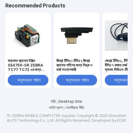
Recommended Products
বারকোড স্ক্যানার ইঞ্জিন
জিব্রা টিসি৫১ টিসি৫২ জিব্রা
জেব্রা টিসি৫১, টিসি৫২
SE4750-SR ZEBRA
স্ক্যানার পার্টসের জন্য সিঙ্ক ও
টিসি৫৭ রুজড চার্জ ই
TC77 TC72 এর জন্য
চার্জ সংযোগকারী
ক্যাবল সিবিএল-টিসি৫
প্রতিস্থাপন
ইউএসবি১-০১
অনুসন্ধান পাঠান
অনুসন্ধান পাঠান
অনুসন্ধান পা
বাড়ি
Desktop Site
সাইট ম্যাপ
গোপনীয়তা নীতি
চীন ZEBRA MOBILE COMPUTER supplier.
Copyright © 2025 Shenzhen
ALPS Technology Co., Ltd. All Rights Reserved. Developed by
ECER