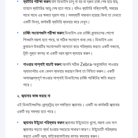
ব্যাটারি পরীক্ষা করুন:
যদি ডিভাইস চালু না হয় বা দ্রুত চার্জ শেষ হয়ে যায়,
তাহলে ব্যাটারির আয়ু শেষ হতে পারে। যদিও ব্যাটারি শক্তিশালী, সময়ের
সাথে সাথে এর ক্ষমতা হ্রাস পায়। সমস্যাটি সমাধান হয়েছে কিনা তা দেখতে
একটি ভিন্ন, কার্যকরী ব্যাটারি ব্যবহার করে দেখুন।
চার্জিং সংযোগগুলি পরীক্ষা করুন:
ডিভাইস এবং চার্জিং ক্র্যাডলের পোগো
পিনগুলি ময়লা হতে পারে, যা সঠিক সংযোগে বাধা দেয়। ডিভাইস এবং
ক্র্যাডল উভয়টির সংযোগগুলি আলতো করে পরিষ্কার করতে একটি শুকনো,
লিন্ট-মুক্ত কাপড় বা একটি নরম ব্রাশ ব্যবহার করুন।
পাওয়ার সাপ্লাই যাচাই করুন:
আপনি সঠিক Zebra-অনুমোদিত পাওয়ার
অ্যাডাপ্টার এবং কেবল ব্যবহার করছেন কিনা তা নিশ্চিত করুন। একটি
অসামঞ্জস্যপূর্ণ পাওয়ার সাপ্লাই ডিভাইসের চার্জিং সার্কিটের ক্ষতি করতে
পারে।
২. স্ক্যানার কাজ করছে না
এই ডিভাইসগুলির কেন্দ্রবিন্দু হল সমন্বিত স্ক্যানার। একটি অ-কার্যকরী স্ক্যানার
একটি বড় সমস্যা হতে পারে।
স্ক্যানার উইন্ডো পরিষ্কার করুন:
স্ক্যানার উইন্ডোতে ধুলো, ময়লা এবং দাগ
স্ক্যানার পড়তে ব্যর্থ হওয়ার সবচেয়ে সাধারণ কারণ। উইন্ডোটি পরিষ্কার
করতে একটি নরম, মাইক্রোফাইবার কাপড় ব্যবহার করুন।