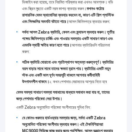
আপনার প্রয়োজনীয় আইটেম আমাদের webiste তালিকাভুক্ত করা হয় না, দয়া করে আমাদের
ডিজাইন করা হয়েছে, তবে নিয়মিত পরিষ্কার করা এখনও আবশ্যক। বডি
ইমেইল বা ফোনের মাধ্যমে আরও তথ্যের জন্য যোগাযোগ করুন.
কারখানা ভ্রমণ
এবং স্ক্রিন মুছতে একটি নরম কাপড় ব্যবহার করুন।
কখনও কঠোর
রাসায়নিক যেমন অ্যামোনিয়া ব্যবহার করবেন না, কারণ এটি শিল্প প্লাস্টিক
মান নিয়ন্ত্রণ
এবং সিলগুলির অবনতি ঘটাতে পারে।
আসল জিনিসপত্র ব্যবহার করুন:
আমাদের সাথে যোগাযোগ করুন
সর্বদা আসল Zebra ব্যাটারি, কেবল এবং ক্র্যাডল ব্যবহার করুন। তৃতীয়
পক্ষের জিনিসপত্র চার্জিং এবং পাওয়ার সমস্যার একটি সাধারণ কারণ এবং
খবর
এমনকি স্থায়ী ক্ষতির কারণ হতে পারে।
আপনার ব্যাটারিগুলি পরিচালনা
করুন:
উদ্ধৃতির জন্য আবেদন
সঠিক ব্যাটারি ঘোরানো এবং প্রতিস্থাপন অত্যন্ত গুরুত্বপূর্ণ। ব্যাটারির
বয়স বাড়ার সাথে সাথে তাদের ক্ষমতা হ্রাস পায়। ব্যাটারির একটি নতুন
স্টক এবং একটি ভাল ঘূর্ণন সময়সূচী থাকলে আপনার কর্মীবাহিনী
উৎপাদনশীল থাকবে।
২. কখন পেশাদার মেরামতের আশ্রয় নিতে হবে
জেব্রা মোবাইল কম্পিউটার
যেসব সমস্যা সাধারণ সমস্যা সমাধানের মাধ্যমে সমাধান করা যায় না, তাদের
হানিওয়েল মোবাইল কম্পিউটার
জন্য পেশাদার পরিষেবা সেরা উপায়।
একটি Zebra অনুমোদিত পরিষেবা অংশীদারের সুবিধা নিন:
ডেটালজিক
যে কোনও গুরুতর হার্ডওয়্যার সমস্যার জন্য, সর্বদা একটি Zebra
জেব্রা প্রিন্টার
অনুমোদিত পরিষেবা অংশীদার ব্যবহার করুন। এই টেকনিশিয়ানরা
MC9000 সিরিজে কাজ করার জন্য প্রশিক্ষিত, আসল যন্ত্রাংশ ব্যবহার