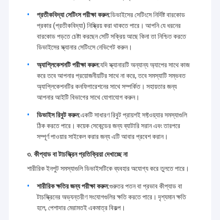
প্রতীকবিদ্যা সেটিংস পরীক্ষা করুন:
ডিভাইসের সেটিংসে নির্দিষ্ট বারকোড
প্রকার (প্রতীকবিদ্যা) নিষ্ক্রিয় করা থাকতে পারে। আপনি যে ধরনের
বারকোড পড়তে চেষ্টা করছেন সেটি সক্রিয় আছে কিনা তা নিশ্চিত করতে
ডিভাইসের স্ক্যানার সেটিংসে নেভিগেট করুন।
অ্যাপ্লিকেশনটি পরীক্ষা করুন:
যদি স্ক্যানারটি অন্যান্য অ্যাপের সাথে কাজ
করে তবে আপনার প্রয়োজনীয়টির সাথে না করে, তবে সমস্যাটি সম্ভবত
অ্যাপ্লিকেশনটির কনফিগারেশনের সাথে সম্পর্কিত। সহায়তার জন্য
আপনার আইটি বিভাগের সাথে যোগাযোগ করুন।
ডিভাইস রিবুট করুন:
একটি সাধারণ রিবুট প্রায়শই সফ্টওয়্যার সমস্যাগুলি
ঠিক করতে পারে। কয়েক সেকেন্ডের জন্য ব্যাটারি সরান এবং তারপরে
সম্পূর্ণ পাওয়ার সাইকেল করার জন্য এটি আবার প্রবেশ করান।
৩. কীপ্যাড বা টাচস্ক্রিন প্রতিক্রিয়া দেখাচ্ছে না
শারীরিক ইনপুট সমস্যাগুলি ডিভাইসটিকে ব্যবহার অযোগ্য করে তুলতে পারে।
শারীরিক ক্ষতির জন্য পরীক্ষা করুন:
গুরুতর পতন বা প্রভাব কীপ্যাড বা
টাচস্ক্রিনের অভ্যন্তরীণ সংযোগগুলির ক্ষতি করতে পারে। দৃশ্যমান ক্ষতি
হলে, পেশাদার মেরামতই একমাত্র বিকল্প।