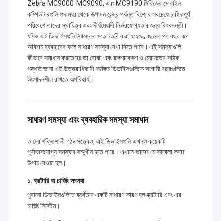
Zebra MC9000, MC9090, এবং MC9190 সিরিজের মোবাইল
কম্পিউটারগুলি গুদামঘর থেকে উত্পাদন কেন্দ্র পর্যন্ত বিশ্বের সবচেয়ে চাহিদাপূর্ণ
পরিবেশে তাদের স্থায়িত্ব এবং দীর্ঘমেয়াদী নির্ভরযোগ্যতার জন্য কিংবদন্তী।
যদিও এই ডিভাইসগুলি ট্যাঙ্কের মতো তৈরি করা হয়েছে, বছরের পর বছর ধরে
অবিরাম ব্যবহারের ফলে সাধারণ সমস্যা দেখা দিতে পারে। এই সমস্যাগুলি
কীভাবে সমাধান করতে হয় তা বোঝা এবং রক্ষণাবেক্ষণ ও মেরামতের সঠিক
পদ্ধতি জানা এই উত্তরাধিকারী কর্মক্ষম ডিভাইসগুলিকে আগামী বছরগুলিতে
উৎপাদনশীল রাখতে অপরিহার্য।
সাধারণ সমস্যা এবং ব্যবহারিক সমস্যা সমাধান
তাদের শক্তিশালী গঠন সত্ত্বেও, এই ডিভাইসগুলি এখনও কয়েকটি
পূর্বাভাসযোগ্য সমস্যার সম্মুখীন হতে পারে। এখানে তাদের মোকাবেলা করার
উপায় দেওয়া হল।
১. ব্যাটারি বা চার্জিং সমস্যা
পুরানো ডিভাইসগুলিতে ব্যর্থতার একটি সাধারণ কারণ হল ব্যাটারি এবং এর
চার্জিং সিস্টেম।