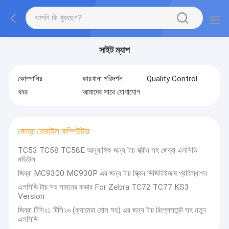
সাইট ম্যাপ
কোম্পানির
কারখানা পরিদর্শন
Quality Control
খবর
আমাদের সাথে যোগাযোগ
জেব্রা মোবাইল কম্পিউটার
TC53 TC58 TC58E আনুষাঙ্গিক জন্য টাচ স্ক্রীন সহ জেব্রা এলসিডি
মডিউল
জিব্রা MC9300 MC930P এর জন্য টাচ স্ক্রিন ডিজিটাইজার প্রতিস্থাপন
এলসিডি টাচ সহ সামনের কভার For Zebra TC72 TC77 KS3
Version
জিব্রা টিসি২১ টিসি২৬ (ক্যামেরা হোল সহ) এর জন্য টাচ রিপ্লেসমেন্ট সহ নতুন
এলসিডি