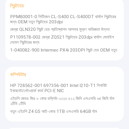
প্রিন্টহেড
PPM80001-0 সিটিজেন CL-S400 CL-S400DT থার্মাল প্রিন্টারের
জন্য OEM নতুন প্রিন্টহেড 203dpi
জেব্রা QLN320 প্রিন্ট হেড প্রতিস্থাপন আপনার মুদ্রণ অভিজ্ঞতা উন্নত
P1109578-002 জেব্রা ZQ521 প্রিন্টহেড 203dpi থার্মাল মোবাইল
লেবেল প্রিন্টারের জন্য
1-040082-900 Intermec PX4i 203DPI প্রিন্ট হেড OEM নতুন
কম্পিউটার
HP 728562-001 697356-001 Intel I210-T1 গিগাবিট
ইথারনেট/নেটওয়ার্ক কার্ড PCI-E NIC
এইচপি জেড৪ জি৪ ৮ কোর ডব্লিউ-২২২৩ ৫১২ জিবি এসএসডি ৬৪ জিবি র্যাম
২টিবি ১টিবি
নতুন এইচপি Z4 G5 আই-কোর 1TB এসএসডি 64GB র্যাম