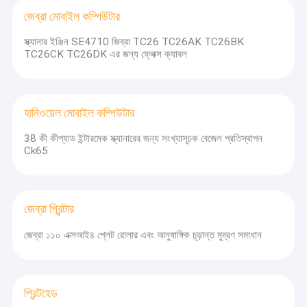
জেব্রা মোবাইল কম্পিউটার
স্ক্যানার ইঞ্জিন SE4710 জিব্রা TC26 TC26AK TC26BK
TC26CK TC26DK এর জন্য ফ্লেক্স ক্যাবল
হানিওয়েল মোবাইল কম্পিউটার
38 কী কীপ্যাড ইন্টারমেক স্ক্যানারের জন্য সংখ্যাসূচক বেজেল প্রতিস্থাপন
Ck65
জেব্রা প্রিন্টার
বাড়ি
জেব্রা ১১০ এক্সআই৪ প্লেট রোলার এবং আনুষাঙ্গিক চূড়ান্ত মুদ্রণ সমাধান
আমরা 2018 সাল থেকে বারকোড স্ক্যানার থেকে কম্পিউটার আনুষাঙ্গিক পর্যন্ত বিস্তৃত পণ্য
সরবরাহ করি।
ডব্লিউ
e আছে
এলসিডি মডিউল,ফ্লেক্স
পণ্য
ক্যাবল,কভার,কিপ্যাড,ক্যামেরা,এক্সোস্কেলেট,চার্জার,ব্যাটারি,পাওয়ার অ্যাডাপ্টার ইত্যাদি
জিব্রা,হনিওয়েল,ড্যাটালজিক ইত্যাদি ব্র্যান্ডের পিডিএ ইউনিটের জন্য।এইচপি এবং ডেলের অল-
আমাদের সম্পর্কে
প্রিন্টহেড
ইন-ওয়ান ডেস্কটপও পাওয়া যায়, সেইসাথে Nvidia থেকে verious গ্রাফিক্স কার্ড. যদি