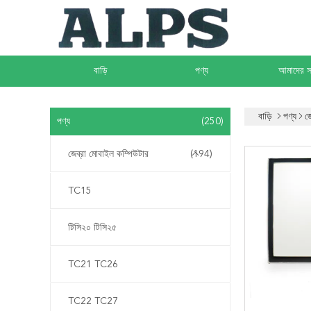
বাড়ি
পণ্য
আমাদের সম
বাড়ি
পণ্য
জ
পণ্য
(250)
জেব্রা মোবাইল কম্পিউটার
(194)
TC15
টিসি২০ টিসি২৫
TC21 TC26
TC22 TC27