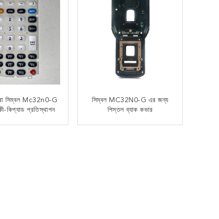
ব্রা সিম্বল Mc32n0-G
সিম্বল MC32N0-G এর জন্য
ী-কিপ্যাড প্রতিস্থাপন
পিস্তল ব্যাক কভার
এখন যোগাযোগ
এখন যোগাযোগ