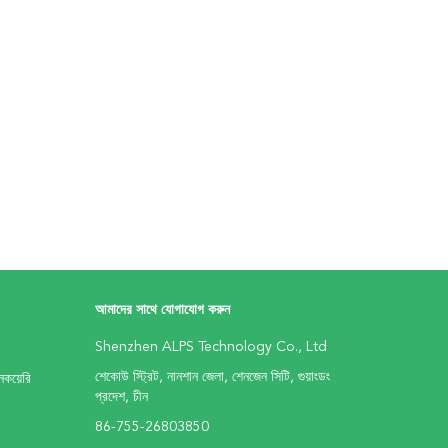
আমাদের সাথে যোগাযোগ করুন
Shenzhen ALPS Technology Co., Ltd
শেকোউ স্ট্রিট, নানশান জেলা, শেনজেন সিটি, গুয়াংডং
কয়েরি
প্রদেশ, চীন
86-755-26803850