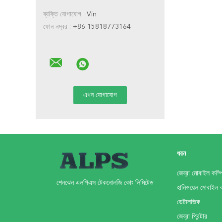
ব্যক্তি যোগাযোগ :
Vin
ফোন নম্বর :
+86 15818773164
ধরন
জেব্রা মোবাইল কম্প
শেনঝেন এলপিএস টেকনোলজি কোং লিমিটেড
হানিওয়েল মোবাইল 
ডেটালজিক
জেব্রা প্রিন্টার