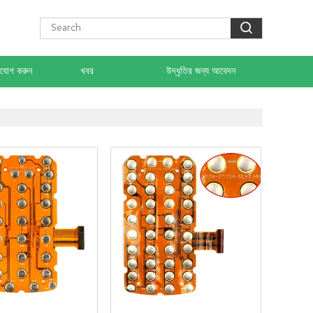
াযোগ করুন
খবর
উদ্ধৃতির জন্য আবেদন