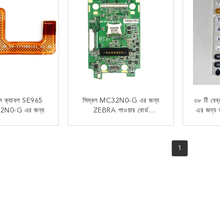
লেক্স ক্যাবল SE965
সিম্বল MC32N0-G এর জন্য
৩৮ টি বে
32N0-G এর জন্য
ZEBRA পাওয়ার বোর্ড
এর জন্য ক
প্রতিস্থাপন
 যোগাযোগ
এখন যোগাযোগ
1