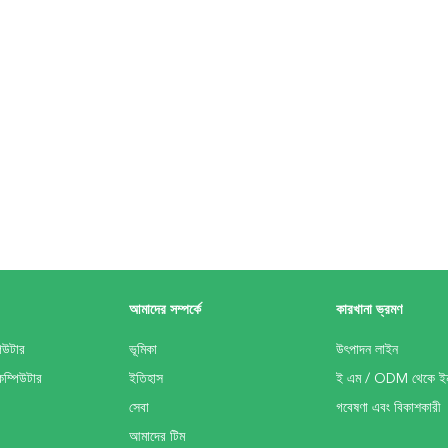
আমাদের সম্পর্কে
কারখানা ভ্রমণ
িউটার
ভূমিকা
উৎপাদন লাইন
কম্পিউটার
ইতিহাস
ই এম / ODM থেকে ইন
সেবা
গবেষণা এবং বিকাশকারী
আমাদের টিম