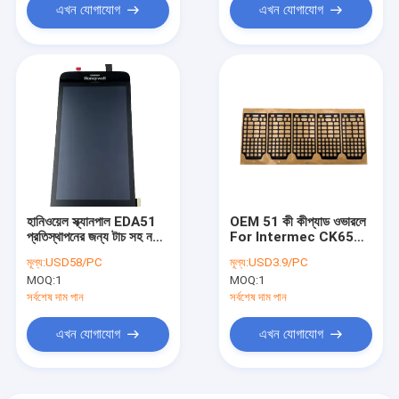
এখন যোগাযোগ
এখন যোগাযোগ
হানিওয়েল স্ক্যানপাল EDA51
OEM 51 কী কীপ্যাড ওভারলে
প্রতিস্থাপনের জন্য টাচ সহ নতুন
For Intermec CK65
LCD
Alphanumeric
মূল্য:
USD58/PC
মূল্য:
USD3.9/PC
Version
MOQ:
1
MOQ:
1
সর্বশেষ দাম পান
সর্বশেষ দাম পান
এখন যোগাযোগ
এখন যোগাযোগ