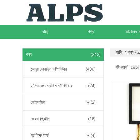
বাড়ি
পণ্য
আমাদের সম
বাড়ি
পণ্য
Z
পণ্য
(242)
কীওয়ার্ড:"
zebr
জেব্রা মোবাইল কম্পিউটার
(186)
হানিওয়েল মোবাইল কম্পিউটার
(24)
ডেটালজিক
(2)
জেব্রা প্রিন্টার
(18)
গ্রাফিক কার্ড
(4)