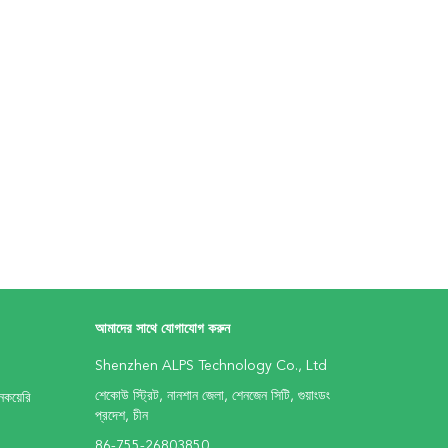
আমাদের সাথে যোগাযোগ করুন
Shenzhen ALPS Technology Co., Ltd
শেকোউ স্ট্রিট, নানশান জেলা, শেনজেন সিটি, গুয়াংডং
কয়েরি
প্রদেশ, চীন
86-755-26803850