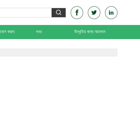
াযোগ করুন
খবর
উদ্ধৃতির জন্য আবেদন