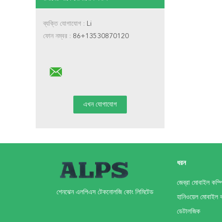
ব্যক্তি যোগাযোগ :
Li
ফোন নম্বর :
86+13530870120
ধরন
জেব্রা মোবাইল কম্প
শেনঝেন এলপিএস টেকনোলজি কোং লিমিটেড
হানিওয়েল মোবাইল 
ডেটালজিক