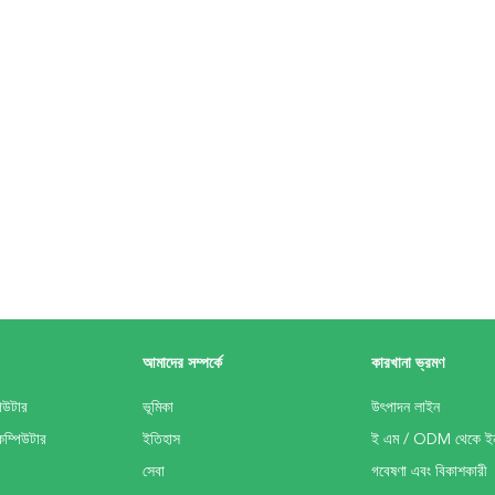
আমাদের সম্পর্কে
কারখানা ভ্রমণ
িউটার
ভূমিকা
উৎপাদন লাইন
কম্পিউটার
ইতিহাস
ই এম / ODM থেকে ইন
সেবা
গবেষণা এবং বিকাশকারী