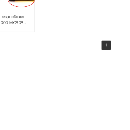
ফর জেব্রা মটোরোলা
C9000 MC9090
0 MC92N0
 যোগাযোগ
1