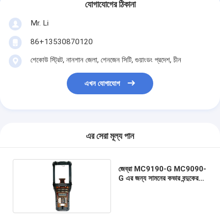
যোগাযোগের ঠিকানা
Mr. Li
86+13530870120
শেকোউ স্ট্রিট, নানশান জেলা, শেনজেন সিটি, গুয়াংডং প্রদেশ, চীন
এখন যোগাযোগ
এর সেরা মূল্য পান
জেব্রা MC9190-G MC9090-
G এর জন্য সামনের কভার বন্দুকের
ধরন