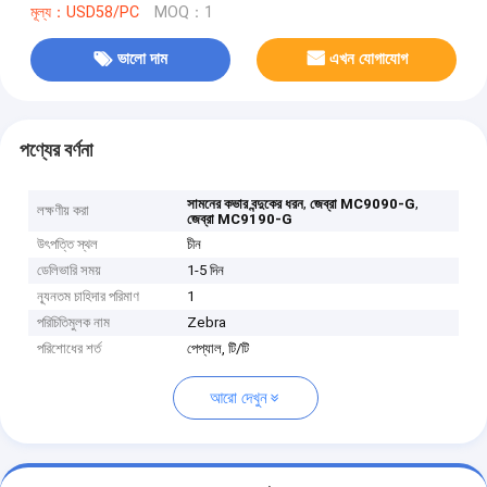
মূল্য：USD58/PC
MOQ：1
ভালো দাম
এখন যোগাযোগ
পণ্যের বর্ণনা
,
,
সামনের কভার বন্দুকের ধরন
জেব্রা MC9090-G
লক্ষণীয় করা
জেব্রা MC9190-G
উৎপত্তি স্থল
চীন
ডেলিভারি সময়
1-5 দিন
ন্যূনতম চাহিদার পরিমাণ
1
পরিচিতিমুলক নাম
Zebra
পরিশোধের শর্ত
পেপ্যাল, টি/টি
আরো দেখুন