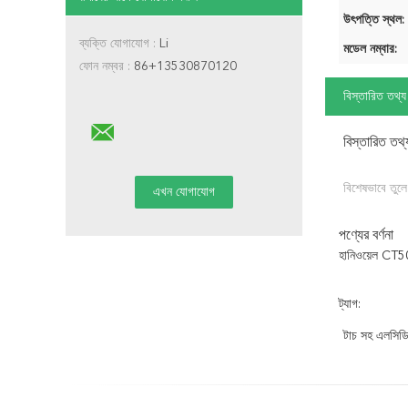
উৎপত্তি স্থল:
ব্যক্তি যোগাযোগ :
Li
মডেল নম্বার:
ফোন নম্বর :
86+13530870120
বিস্তারিত তথ্য
বিস্তারিত তথ্
বিশেষভাবে তুলে
পণ্যের বর্ণনা
হানিওয়েল CT5
ট্যাগ:
টাচ সহ এলসিড