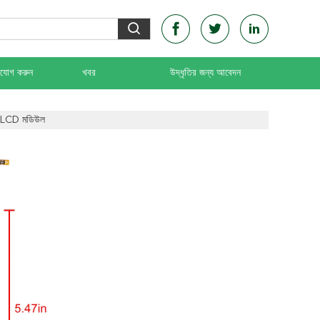
াযোগ করুন
খবর
উদ্ধৃতির জন্য আবেদন
সহ LCD মডিউল