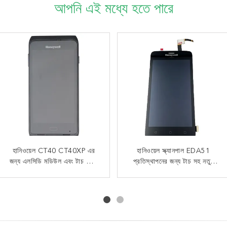
আপনি এই মধ্যে হতে পারে
হনিওয়েল EDA52 EDA56 এর
হানিওয়েল CT40 CT40XP এর
OEM 51 কী কীপ্যাড ওভারলে
হানিওয়েল স্ক্যানপাল EDA51
জন্য এলসিডি মডিউল এবং টাচ স্ক্রিন
জন্য এলসিডি টাচ স্ক্রিন সহ ফ্রন্ট
প্রতিস্থাপনের জন্য টাচ সহ নতুন
For Intermec CK65
কভার প্রতিস্থাপন
সহ সামনের কভার
Alphanumeric Version
LCD