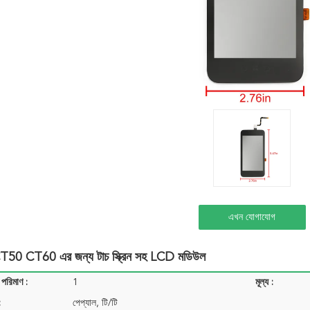
এখন যোগাযোগ
CT50 CT60 এর জন্য টাচ স্ক্রিন সহ LCD মডিউল
 পরিমাণ :
1
মূল্য :
:
পেপ্যাল, টি/টি