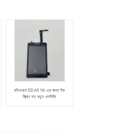
38 কী কীপ্যাড ইন্টারমেক স্ক্যানারের
হনিওয়েল EDA51K-এর জন্য টাচ
জন্য সংখ্যাসূচক বেজেল প্রতিস্থাপন
স্ক্রিন সহ নতুন এলসিডি
Ck65