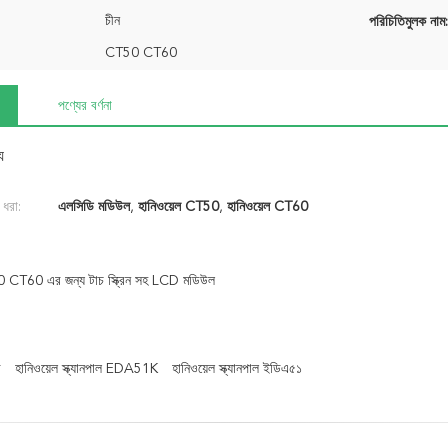
চীন
পরিচিতিমুলক নাম:
CT50 CT60
পণ্যের বর্ণনা
য
 ধরা:
এলসিডি মডিউল
,
হানিওয়েল CT50
,
হানিওয়েল CT60
0 CT60 এর জন্য টাচ স্ক্রিন সহ LCD মডিউল
ি
হানিওয়েল স্ক্যানপাল EDA51K
হানিওয়েল স্ক্যানপাল ইডিএ৫১