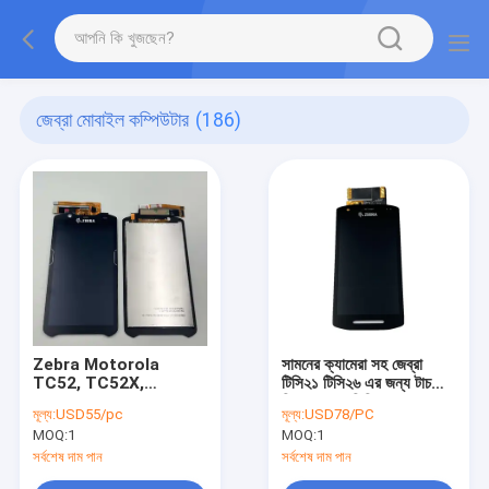
জেব্রা মোবাইল কম্পিউটার
(186)
Zebra Motorola
সামনের ক্যামেরা সহ জেব্রা
TC52, TC52X,
টিসি২১ টিসি২৬ এর জন্য টাচ
TC52AX, TC57,
স্ক্রিন সহ এলসিডি
মূল্য:
USD55/pc
মূল্য:
USD78/PC
TC57X, TC57AX এর
MOQ:
1
MOQ:
1
জন্য টাচ স্ক্রিন সহ এলসিডি
সর্বশেষ দাম পান
সর্বশেষ দাম পান