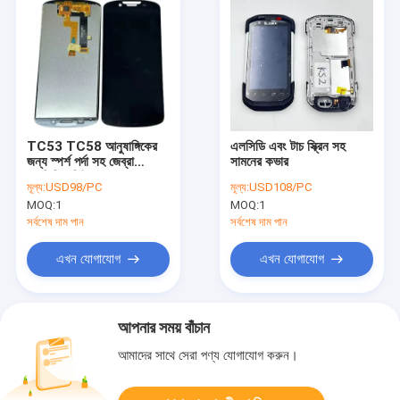
TC53 TC58 আনুষাঙ্গিকের
এলসিডি এবং টাচ স্ক্রিন সহ
জন্য স্পর্শ পর্দা সহ জেব্রা
সামনের কভার
এলসিডি মডিউল
মূল্য:
USD98/PC
মূল্য:
USD108/PC
MOQ:
1
MOQ:
1
সর্বশেষ দাম পান
সর্বশেষ দাম পান
এখন যোগাযোগ
এখন যোগাযোগ
আপনার সময় বাঁচান
আমাদের সাথে সেরা পণ্য যোগাযোগ করুন।