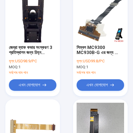
জেব্রা ব্যাক কভার সংস্করণ 3
সিম্বল MC9300
প্রতিস্থাপন জন্য চিহ্ন
MC930B-G এর জন্য ফ্লেক্স
MC9300 MC930B-G
ক্যাবল প্রতিস্থাপন সহ কীপ্যাড
মূল্য:
USD98.9/PC
মূল্য:
USD99.8/PC
সংযোগকারী
MOQ:
1
MOQ:
1
সর্বশেষ দাম পান
সর্বশেষ দাম পান
এখন যোগাযোগ
এখন যোগাযোগ
বাড়ি
পণ্য
আমাদের সম্পর্কে