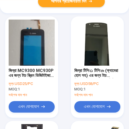
আপনার প্রয়োজনীয়তা দিন
জিব্রা MC9300 MC930P
জিব্রা টিসি২১ টিসি২৬ (ক্যামেরা
এর জন্য টাচ স্ক্রিন ডিজিটাইজার
হোল সহ) এর জন্য টাচ
প্রতিস্থাপন
রিপ্লেসমেন্ট সহ নতুন এলসিডি
মূল্য:
USD25/PC
মূল্য:
USD58/PC
MOQ:
1
MOQ:
1
সর্বশেষ দাম পান
সর্বশেষ দাম পান
এখন যোগাযোগ
এখন যোগাযোগ