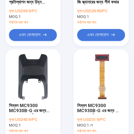
প্রতিস্থাপন জন্য চিহ্ন
জি স্ক্যানারের জন্য শীর্ষ কভার
গ্রাফিক কার্ড
MC9300 MC930B-G
মূল্য:
USD69.9/PC
মূল্য:
USD29.99/PC
MOQ:
প্রিন্টহেড
1
MOQ:
1
সর্বশেষ দাম পান
সর্বশেষ দাম পান
কম্পিউটার
এখন যোগাযোগ
এখন যোগাযোগ
সিম্বল MC9300
সিম্বল MC9300
MC930B-G এর জন্য
MC930B-G এর জন্য ফ্লেক্স
স্ক্যানার লেন্স প্রতিস্থাপন সঙ্গে
ক্যাবল প্রতিস্থাপনের সাথে
মূল্য:
USD45.9/PC
মূল্য:
USD31.9/PC
ZEBRA স্ক্যানার কভার
ZEBRA ব্যাটারি সংযোগকারী
MOQ:
1
MOQ:
1 সে
সর্বশেষ দাম পান
সর্বশেষ দাম পান