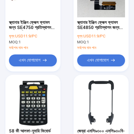
কারখানা ভ্রমণ
মান নিয়ন্ত্রণ
স্ক্যানার ইঞ্জিন ফ্লেক্স ক্যাবল
স্ক্যানার ইঞ্জিন ফ্লেক্স ক্যাবল
জন্য SE4750 প্রতিস্থাপন
SE4850 প্রতিস্থাপন জন্য
আমাদের সাথে যোগাযোগ করুন
জন্য প্রতীক MC9300
জেব্রা MC9300
মূল্য:
USD11.9/PC
মূল্য:
USD11.9/PC
MC930B-G
MC930B-G
MOQ:
1
MOQ:
1
খবর
সর্বশেষ দাম পান
সর্বশেষ দাম পান
উদ্ধৃতির জন্য আবেদন
এখন যোগাযোগ
এখন যোগাযোগ
জেব্রা মোবাইল কম্পিউটার
হানিওয়েল মোবাইল কম্পিউটার
ডেটালজিক
জেব্রা প্রিন্টার
58 কী আলফা-নুমারি কিবোর্ড
জেব্রা এমসি৯৩০০ এমসি৯৩০বি-